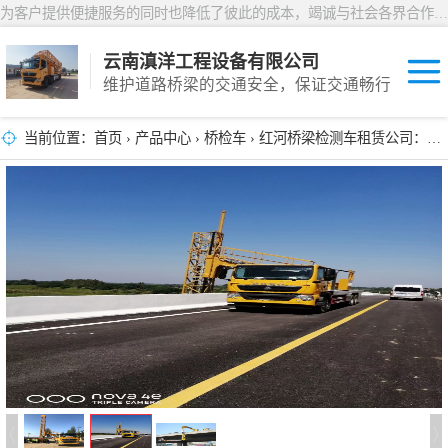
为客户提供便捷服务的同时也降低了彼此的成本，竭诚与社会各界合作，共创双赢
云南滇洋工程设备有限公司
维护道路桥梁的交通安全，保证交通畅行
当前位置：
首页
›
产品中心
›
桥检车
› 红河桥梁检测车租赁公司：道路安全的隐形守护者解析
桥检车
桥梁检测车
防撞车
防撞缓冲车
预警车
工具车