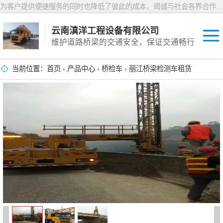
为客户提供便捷服务的同时也降低了彼此的成本，竭诚与社会各界合作，共创双赢
云南滇洋工程设备有限公司
维护道路桥梁的交通安全，保证交通畅行
当前位置：
首页
›
产品中心
›
桥检车
› 丽江桥梁检测车租赁
桥检车
桥梁检测车
防撞车
防撞缓冲车
预警车
工具车