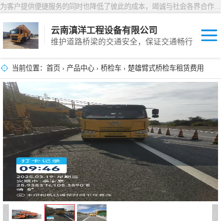
为客户提供便捷服务的同时也降低了彼此的成本，竭诚与社会各界合作，共创双赢
云南滇洋工程设备有限公司
维护道路桥梁的交通安全，保证交通畅行
当前位置：
首页
›
产品中心
›
桥检车
› 楚雄臂式桥检车租赁费用
桥检车
桥梁检测车
防撞车
防撞缓冲车
预警车
工具车