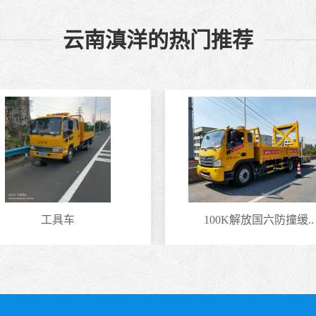
云南滇洋的热门推荐
100K解放国六防撞缓..
江铃皮卡防撞缓冲车