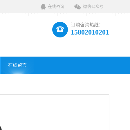
在线咨询
微信公众号
订购咨询热线：
15802010201
在线留言