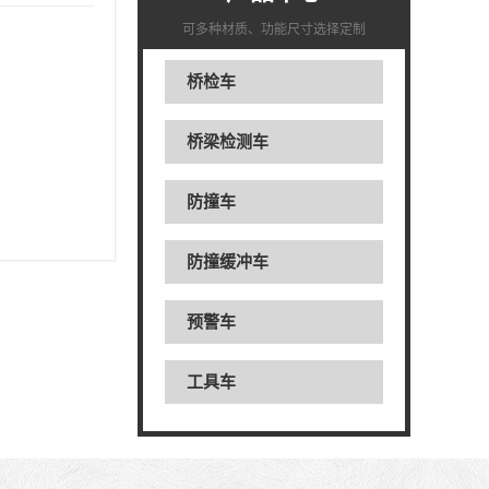
可多种材质、功能尺寸选择定制
桥检车
桥梁检测车
防撞车
防撞缓冲车
预警车
工具车