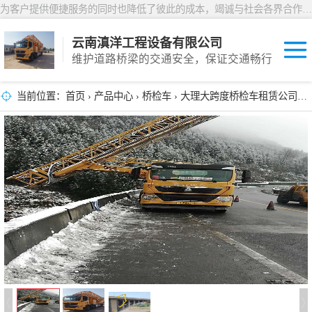
为客户提供便捷服务的同时也降低了彼此的成本，竭诚与社会各界合作，共创双赢
云南滇洋工程设备有限公司
维护道路桥梁的交通安全，保证交通畅行
当前位置：
首页
›
产品中心
›
桥检车
› 大理大跨度桥检车租赁公司：道路安全的隐形守护者解析
桥检车
桥梁检测车
防撞车
防撞缓冲车
预警车
工具车