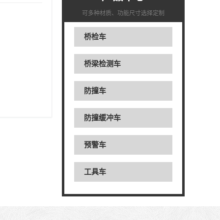
可多种材质、功能尺寸选择定制
桥检车
桥梁检测车
防撞车
防撞缓冲车
预警车
工具车