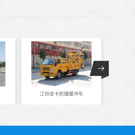
江铃皮卡防撞缓冲车
东风